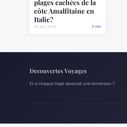
plages cachées de la
côte Amalfitaine en
Italie?
28 juin 2024
5 min
Decouvertes Voyages
Et si chaque trajet devenait une immersion ?