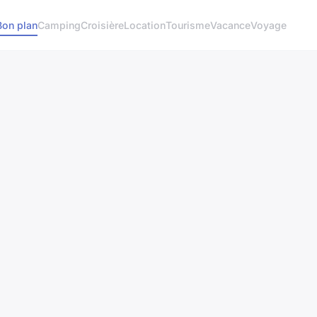
Bon plan
Camping
Croisière
Location
Tourisme
Vacance
Voyage