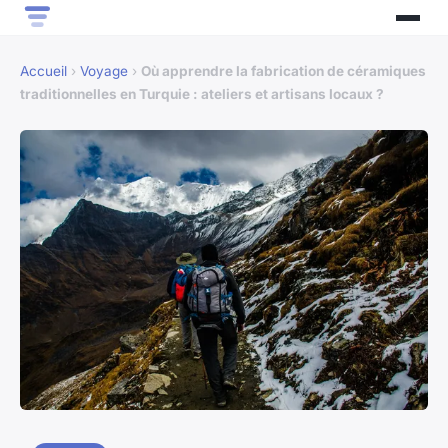
Accueil
›
Voyage
›
Où apprendre la fabrication de céramiques
traditionnelles en Turquie : ateliers et artisans locaux ?